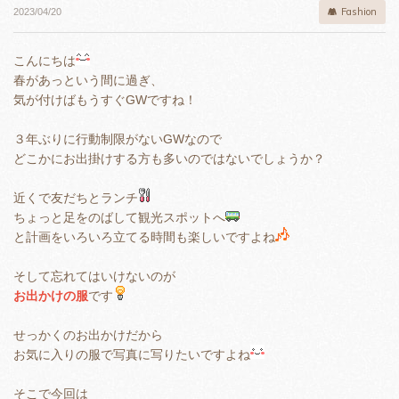
Fashion
2023/04/20
こんにちは
春があっという間に過ぎ、
気が付けばもうすぐGWですね！
３年ぶりに行動制限がないGWなので
どこかにお出掛けする方も多いのではないでしょうか？
近くで友だちとランチ
ちょっと足をのばして観光スポットへ
と計画をいろいろ立てる時間も楽しいですよね
そして忘れてはいけないのが
お出かけの服
です
せっかくのお出かけだから
お気に入りの服で写真に写りたいですよね
そこで今回は