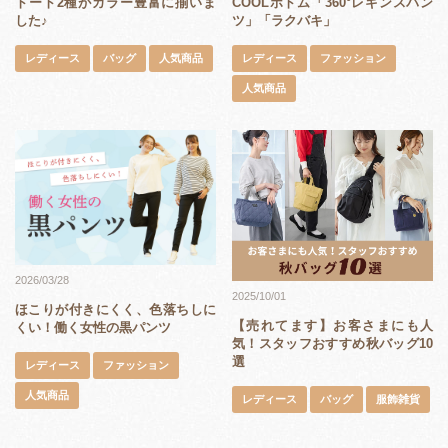
COOLボトム「360°レギンスパン
トート2種がカラー豊富に揃いま
ツ」「ラクバキ」
した♪
レディース
ファッション
レディース
バッグ
人気商品
人気商品
2026/03/28
2025/10/01
ほこりが付きにくく、色落ちしに
【売れてます】お客さまにも人
くい！働く女性の黒パンツ
気！スタッフおすすめ秋バッグ10
選
レディース
ファッション
人気商品
レディース
バッグ
服飾雑貨