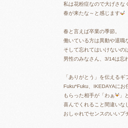
私は花粉症なので大げさな
春が来たな～と感じます
春と言えば卒業の季節。
働いている方は異動や退職
そして忘れてはいけないの
男性のみなさん、3/14は
「ありがとう」を伝えるギ
Fuku*Fuku、IKEDAYA
もらった相手が「わぁ
」
喜んでくれること間違いな
おしゃれでセンスのいいプ