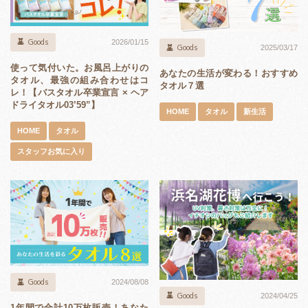
Goods
2026/01/15
Goods
2025/03/17
使って気付いた。お風呂上がりの
あなたの生活が変わる！おすすめ
タオル、最強の組み合わせはコ
タオル７選
レ！【バスタオル卒業宣言 × ヘア
ドライタオル03’59”】
HOME
タオル
新生活
HOME
タオル
スタッフお気に入り
Goods
2024/08/08
Goods
2024/04/25
1年間で合計10万枚販売！あなた