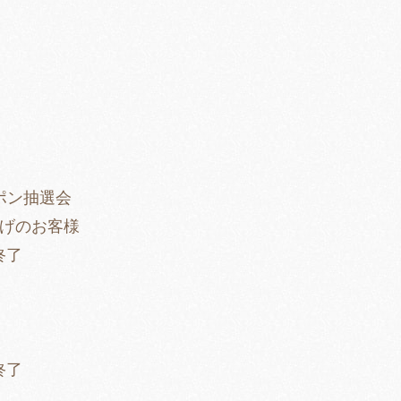
方
】
ポン抽選会
上げのお客様
終了
終了