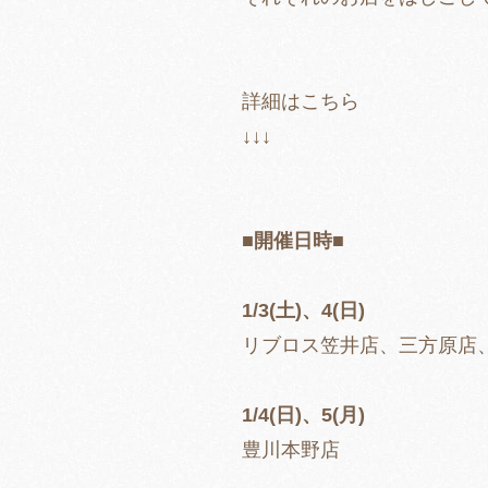
詳細はこちら
↓↓↓
■開催日時■
1/3(土)、4(日)
リブロス笠井店、三方原店
1/4(日)、5(月)
豊川本野店