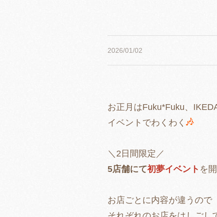
2026/01/02
お正月はFuku*Fuku、IKED
イベントでわくわく
＼2日間限定／
5店舗にて
初夢イベント
を開
お店ごとに内容が違うので
それぞれのお店をはしごし