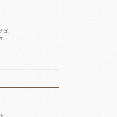
えば、
す。
る