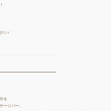
！
さい♪
分を
サージバー。