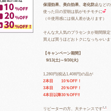
保湿効果、
美白効果、
老化防止
などの
使った日の翌朝は肌がモチモチに
（※使用感には個人差があります）
そんな大人気のプラセンタが期間限定
買えば買うほどおトクになっちゃいま
【キャンペーン期間】
9/13(土)～9/30(火)
1,280円(税込1,408円)の品が
2本目 10％OFF！
3本目 20％OFF！
4本目以降30％OFF‼
リピーターの方、大チャンスです