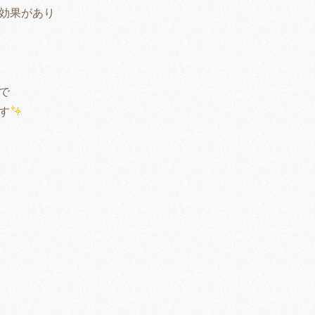
効果があり
で
す