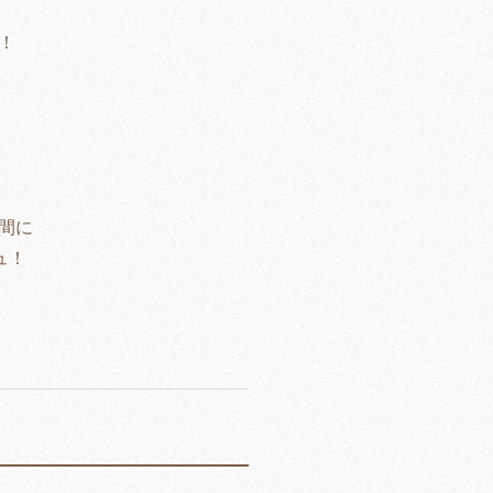
！
間に
ュ！